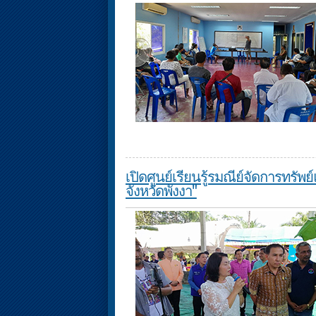
เปิดศูนย์เรียนรู้รมณีย์จัดการทรัพ
จังหวัดพังงา"