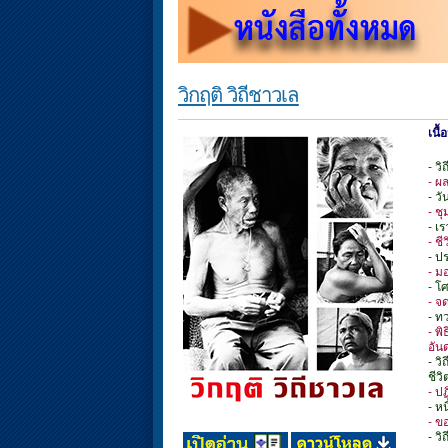
วิกฤติ วิถีชาวเล
เนื
- วิถ
- ผ
- ว
- ช
- เ
- ช
- ป
- ม
- โ
- 
- ท
- พ
อัน
- วิ
ชีว
- ป
- หน
- ข
- ว