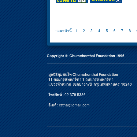
Pages
ก่อนหน้านี้
1
2
3
4
5
6
7
8
Copyright © Chumchonthai Foundation 1996
มูลนิธิชุมชนไท Chumchonthai Foundation
11 ซอยกรุงเทพกรีฑา 1 ถนนกรุงเทพกรีฑา
แขวงหัวหมาก เขตบางกะปิ กรุงเทพมหานคร 10240
โทรศัพท์
: 02 379 5386
อีเมล์
:
ctfthai@gmail.com