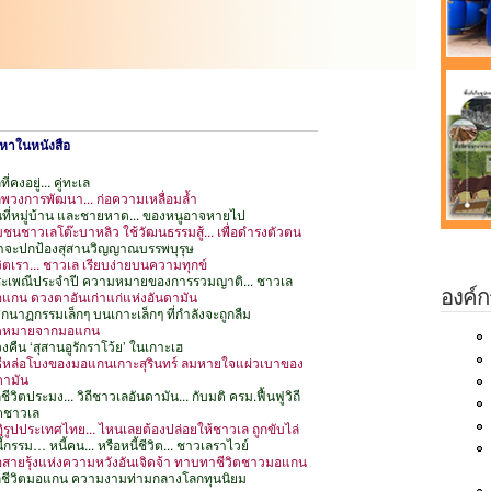
้อหาในหนังสือ
ีที่คงอยู่... คู่ทะเล
ลพวงการพัฒนา... ก่อความเหลื่อมล้ำ
ันที่หมู่บ้าน และชายหาด... ของหนูอาจหายไป
ุมชนชาวเลโต๊ะบาหลิว ใช้วัฒนธรรมสู้... เพื่อดำรงตัวตน
ราจะปกป้องสุสานวิญญาณบรรพบุรุษ
ีวิตเรา... ชาวเล เรียบง่ายบนความทุกข์
ระเพณีประจำปี ความหมายของการรวมญาติ... ชาวเล
องค์ก
อแกน ดวงตาอันเก่าแก่แห่งอันดามัน
ศกนาฏกรรมเล็กๆ บนเกาะเล็กๆ ที่กำลังจะถูกลืม
จดหมายจากมอแกน
วงคืน ‘สุสานอูรักราโว้ย’ ในเกาะเฮ
ิธีหล่อโบงของมอแกนเกาะสุรินทร์ ลมหายใจแผ่วเบาของ
ดามัน
ถีชีวิตประมง... วิถีชาวเลอันดามัน... กับมติ ครม.ฟื้นฟูวิถี
ิตชาวเล
ฏิรูปประเทศไทย... ไหนเลยต้องปล่อยให้ชาวเล ถูกขับไล่
ี้กรรม… หนี้คน... หรือหนี้ชีวิต... ชาวเลราไวย์
อสายรุ้งแห่งความหวังอันเจิดจ้า ทาบทาชีวิตชาวมอแกน
ิถีชีวิตมอแกน ความงามท่ามกลางโลกทุนนิยม