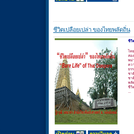
ชีวิตเปลือยเปล่า ของไทยพลัดถิ่น
ชีว
ไทย
สอง
พม่
ควา
ธรร
ชาต
ชาต
พลัด
ชีว
...