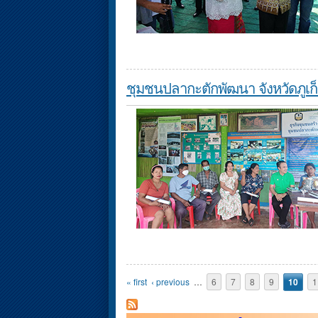
ชุมชนปลากะตักพัฒนา จังหวัดภูเก็
Pages
« first
‹ previous
…
6
7
8
9
10
1