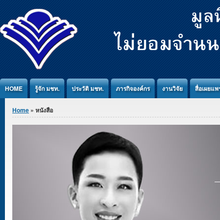
Jump to Content
HOME
รู้จัก มชท.
ประวัติ มชท.
ภารกิจองค์กร
งานวิจัย
สื่อเผยแพร
You are here
Home
» หนังสือ