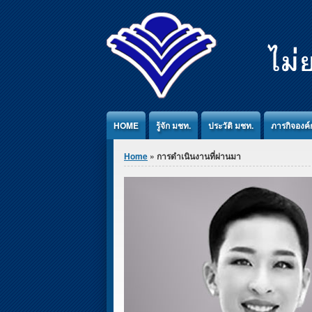
Jump to Content
HOME
รู้จัก มชท.
ประวัติ มชท.
ภารกิจองค์
You are here
Home
» การดำเนินงานที่ผ่านมา