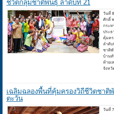
ชีวิตกลุ่มชาติพันธุ์ ลำดับที่ 21
วันที่
ศักดิ์
กระทร
ประธา
คุ้มคร
ลำดับท
ชาติพ
บ้านทั
ท้ายเ
จังหวั
เฉลิมฉลองพื้นที่คุ้มครองวิถีชีวิตชาติ
ตะวัน
วันที่