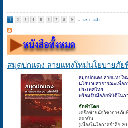
Pages
1
2
3
4
5
6
7
8
9
…
next ›
last »
สมุดปกแดง ลายแทงใหม่นโยบายภัยพิ
สมุดปกแดง ลายแทงใหม่
นโยบายสาธารณะเพื่อกา
ประเทศไทย
พร้อมรับมือภัยพิบัติใน
จัดทำโดย
เครือข่ายนักวิชาการภัยพ
สถาบัน
(เนื่องในโอกาสรำลึก 20 ป