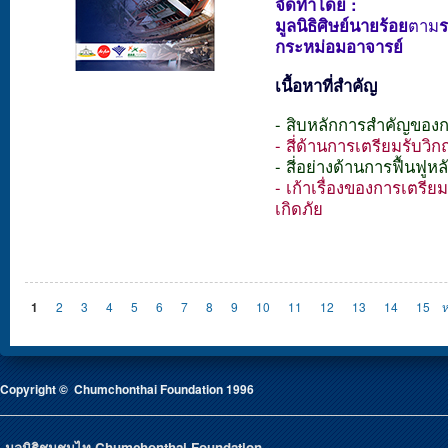
จัดทำโดย :
มูลนิธิศิษย์นายร้อย
ตาม
กระหม่อมอาจารย์
เนื้อหาที่สำคัญ
- สิบหลักการสำคัญของกา
- สี่ด้านการเตรียมรับวิก
- สี่อย่างด้านการฟื้นฟูหลั
- เก้าเรื่องของการเตรี
เกิดภัย
Pages
1
2
3
4
5
6
7
8
9
10
11
12
13
14
15
ห
Copyright © Chumchonthai Foundation 1996
มูลนิธิชุมชนไท Chumchonthai Foundation