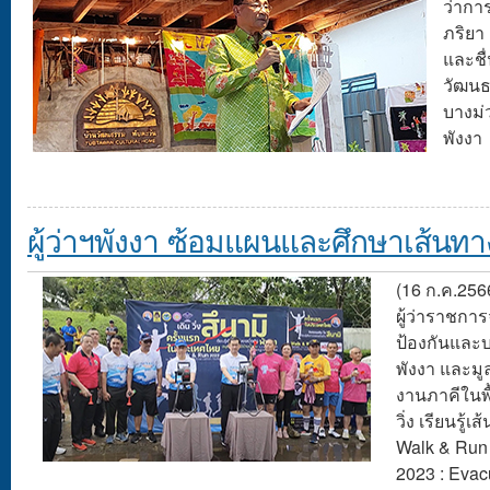
ว่าก
ภริยา
และชื่
วัฒนธ
บางม่ว
พังงา
ผู้ว่าฯพังงา ซ้อมแผนและศึกษาเส้นท
(16 ก.ค.256
ผู้ว่าราชการ
ป้องกันและ
พังงา และมู
งานภาคีในพื้
วิ่ง เรียนรู้
Walk & Run 
2023 : Evac