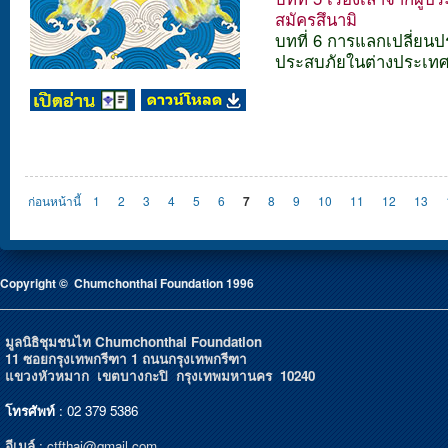
สมัครสึนามิ
บทที่ 6 การแลกเปลี่ยนป
ประสบภัยในต่างประเท
Pages
ก่อนหน้านี้
1
2
3
4
5
6
7
8
9
10
11
12
13
Copyright © Chumchonthai Foundation 1996
มูลนิธิชุมชนไท Chumchonthai Foundation
11 ซอยกรุงเทพกรีฑา 1 ถนนกรุงเทพกรีฑา
แขวงหัวหมาก เขตบางกะปิ กรุงเทพมหานคร 10240
โทรศัพท์
: 02 379 5386
อีเมล์
:
ctfthai@gmail.com