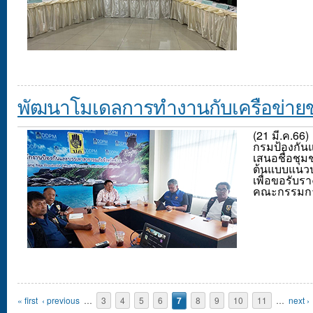
พัฒนาโมเดลการทำงานกับเครือข่าย
(21 มี.ค.66)
กรมป้องกัน
เสนอชื่อชุม
ต้นแบบแนวปฏิ
เพื่อขอรับร
คณะกรรมก
Pages
« first
‹ previous
…
3
4
5
6
7
8
9
10
11
…
next ›