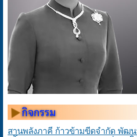
สานพลังภาคี ก้าวข้ามขีดจำกัด พัฒน