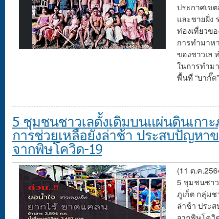
ประกาศเขตอ
และชายฝั่ง 
ท่องเที่ยวข
การทำมาหากิ
ของชาวเล ทำใ
ในการทำมาหา
พื้นที่ “บากั๊ต”
5 ชุมชนชาวเลดั้งเดิมบนแผ่นดินเกาะภู
การช่วยเหลือยังล่าช้า ประสบปัญห
จากพิษโควิด-19
(11 ต.ค.256
5 ชุมชนชาวเ
ภูเก็ต กลุ่ม
ล่าช้า ประ
จากพิษโควิด