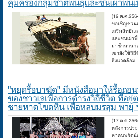
คุ้มครองกลุ่มชาติพันธุ์และชนเผ่าพื้นเ
(19 ต.ค.256
ขอเชิญชวนเข
เสริมสิทธิแล
และชนเผ่าพื้น
มาช้านานก่
เขายังใช้วิถ
สิ่งแวดล้อม
"หยุดรื้อบาฆัด" มีหนังสือมาให้รื้อถอน
ของชาวเลเพื่อการดำรงวิถีชีวิต ที่อยู่
ชายหาดโขดหิน เพื่อหลบมรสุม พายุ 
(17 ต.ค.256
หลังการประ
หาดนพรัตน์ธ